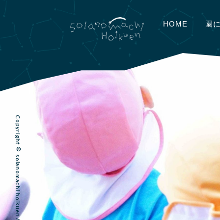
HOME
園
Copyright © solanomachi hoikuen All Rights Reserved.